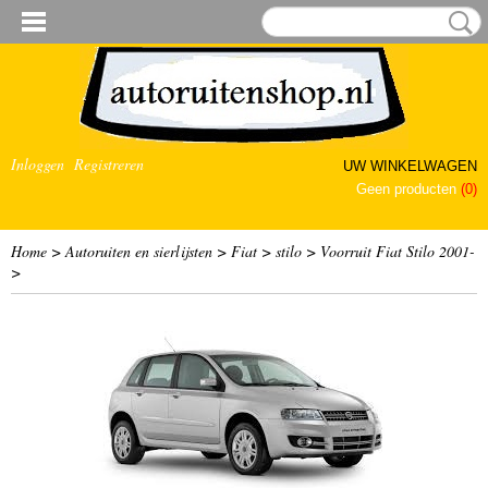
Inloggen
Registreren
UW WINKELWAGEN
Geen producten
(0)
Home
>
Autoruiten en sierlijsten
>
Fiat
>
stilo
>
Voorruit Fiat Stilo 2001-
>