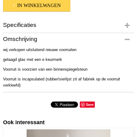
IN WINKELWAGEN
Specificaties
Productcode
Omschrijving
517-1039
wij verkopen uitsluitend nieuwe voorruiten
gelaagd glas met een e keurmerk
Voorruit is voorzien van een binnenspiegelsteun
Voorruit is incapsulated (rubber/sierlijst zit af fabriek op de voorruit
verkleefd)
Save
Ook interessant