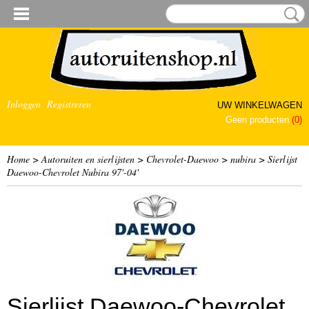
Inloggen
Registreren
UW WINKELWAGEN
Geen producten
(0)
Home
>
Autoruiten en sierlijsten
>
Chevrolet-Daewoo
>
nubira
>
Sierlijst
Daewoo-Chevrolet Nubira 97'-04'
Sierlijst Daewoo-Chevrolet