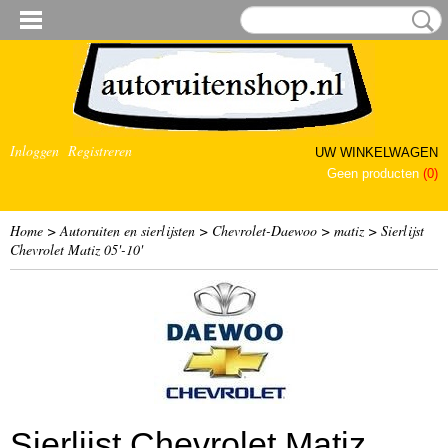
Inloggen
Registreren
UW WINKELWAGEN
Geen producten
(0)
Home
>
Autoruiten en sierlijsten
>
Chevrolet-Daewoo
>
matiz
>
Sierlijst
Chevrolet Matiz 05'-10'
Sierlijst Chevrolet Matiz