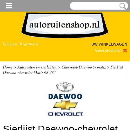
Inloggen
Registreren
UW WINKELWAGEN
Geen producten
(0)
Home
>
Autoruiten en sierlijsten
>
Chevrolet-Daewoo
>
matiz
>
Sierlijst
Daewoo-chevrolet Matiz 98'-05'
Sierlijst Daewoo-chevrolet