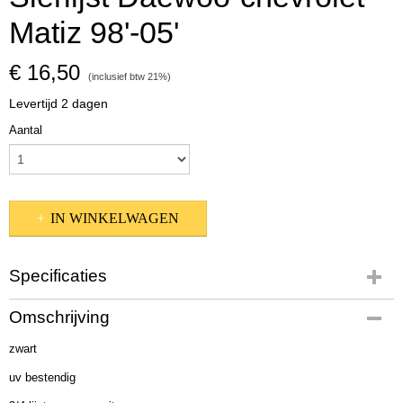
Matiz 98'-05'
€ 16,50
(inclusief btw 21%)
Levertijd 2 dagen
Aantal
IN WINKELWAGEN
Specificaties
Bruto gewicht
Omschrijving
1,00 Kg
zwart
uv bestendig