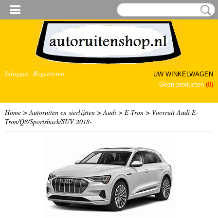
Inloggen
Registreren
UW WINKELWAGEN
Geen producten
(0)
Home
>
Autoruiten en sierlijsten
>
Audi
>
E-Tron
>
Voorruit Audi E-
Tron/Q8/Sportsback/SUV 2018-