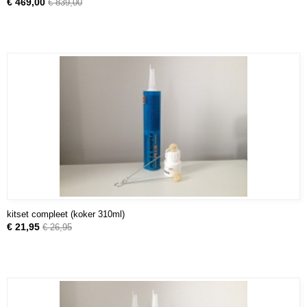
€ 469,00
€ 839,00
kitset compleet (koker 310ml)
€ 21,95
€ 26,95