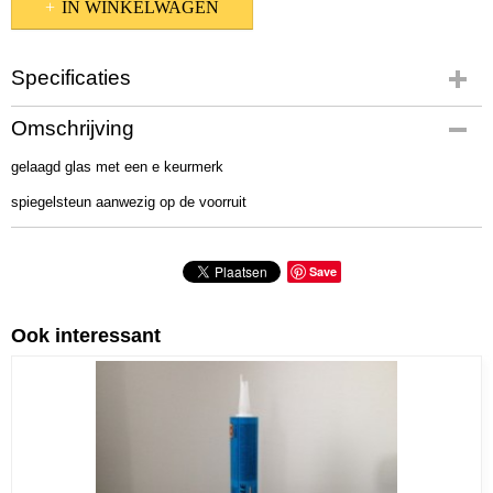
IN WINKELWAGEN
Specificaties
Productcode
Omschrijving
665-1770
gelaagd glas met een e keurmerk
Bruto gewicht
12,00 Kg
spiegelsteun aanwezig op de voorruit
Save
Ook interessant