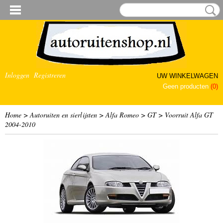
Inloggen
Registreren
UW WINKELWAGEN
Geen producten
(0)
Home
>
Autoruiten en sierlijsten
>
Alfa Romeo
>
GT
>
Voorruit Alfa GT
2004-2010