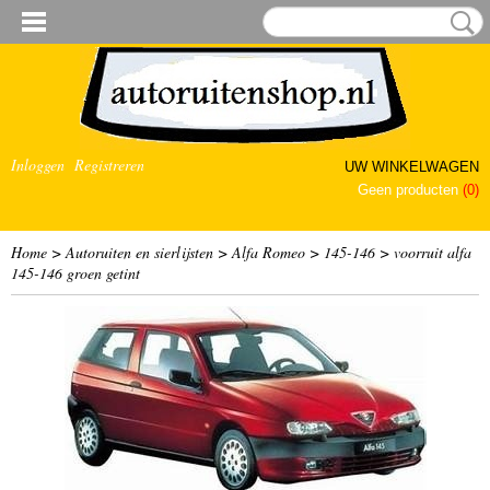
Inloggen
Registreren
UW WINKELWAGEN
Geen producten
(0)
Home
>
Autoruiten en sierlijsten
>
Alfa Romeo
>
145-146
>
voorruit alfa
145-146 groen getint