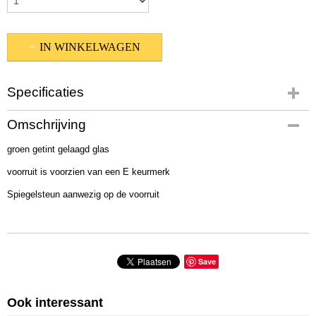
IN WINKELWAGEN
Specificaties
Productcode
Omschrijving
2031AGN-1994
groen getint gelaagd glas
voorruit is voorzien van een E keurmerk
Spiegelsteun aanwezig op de voorruit
Save
Ook interessant