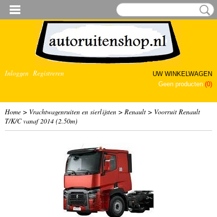
Inloggen
Registreren
UW WINKELWAGEN
Geen producten
(0)
Home
>
Vrachtwagenruiten en sierlijsten
>
Renault
>
Voorruit Renault
T/K/C vanaf 2014 (2.50m)