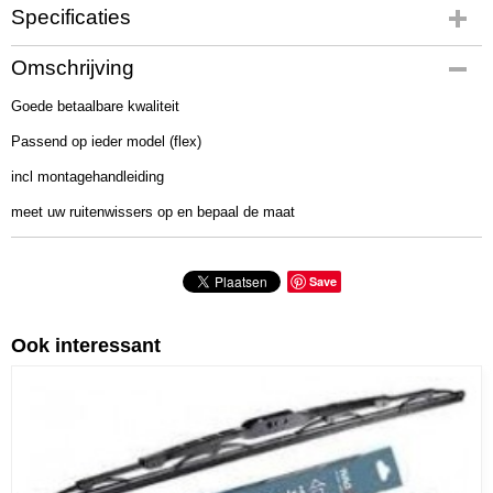
Specificaties
Netto gewicht
Omschrijving
0,50 Kg
Goede betaalbare kwaliteit
Bruto gewicht
0,50 Kg
Passend op ieder model (flex)
Afmetingen (l,b,h)
incl montagehandleiding
80 x 0 x 0 cm
meet uw ruitenwissers op en bepaal de maat
Save
Ook interessant