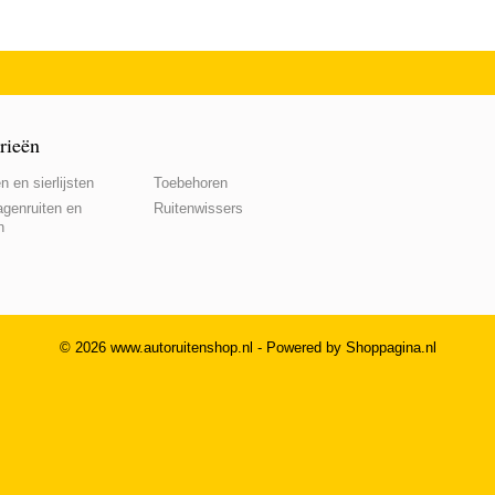
rieën
n en sierlijsten
Toebehoren
genruiten en
Ruitenwissers
n
© 2026 www.autoruitenshop.nl - Powered by Shoppagina.nl