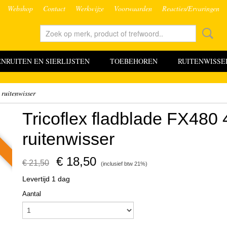
Webshop
Contact
Werkwijze
Voorwaarden
Reacties/Ervaringen
RUITEN EN SIERLIJSTEN
TOEBEHOREN
RUITENWISSE
ruitenwisser
Tricoflex fladblade FX48
ruitenwisser
€ 18,50
€ 21,50
(inclusief btw 21%)
Levertijd 1 dag
Aantal