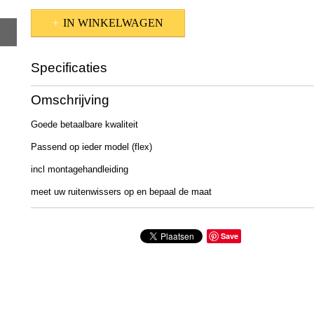
IN WINKELWAGEN
Specificaties
Afmetingen (l,b,h)
48 x 0 x 0 cm
Omschrijving
Goede betaalbare kwaliteit
Passend op ieder model (flex)
incl montagehandleiding
meet uw ruitenwissers op en bepaal de maat
Save