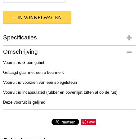
IN WINKELWAGEN
Specificaties
Productcode
Omschrijving
53-20
Voorruit is Groen getint
Gelaagd glas met een e keurmerk
Voorruit is voorzien van een spiegelsteun
Voorruit is incapsulated (rubber en bovenlijst zitten al op de ruit)
Deze voorruit is gelijmd
Save