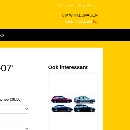
Inloggen
Registreren
UW WINKELWAGEN
Geen producten
(0)
RS
-07'
Ook interessant
ja/nee (39.50)