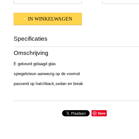
IN WINKELWAGEN
Specificaties
Productcode
590-1404
Omschrijving
E gekeurd gelaagd glas
spiegelsteun aanwezig op de voorruit
passend op hatchback,sedan en break
Save