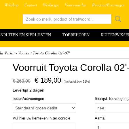
Webshop
Contact
Werkwijze
Voorwaarden
Reacties/Ervaringen
RUITEN EN SIERLIJSTEN
TOEBEHOREN
RUITENWISSE
la Verso
>
Voorruit Toyota Corolla 02'-07'
Voorruit Toyota Corolla 02'
€ 189,00
€ 269,00
(inclusief btw 21%)
Levertijd 2 dagen
opties/uitvoeringen
Sierlijst Toevoegen 
Vul hier uw kenteken in ter conrole
Aantal