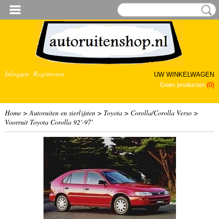
Inloggen
Registreren
UW WINKELWAGEN
Geen producten
(0)
Home
>
Autoruiten en sierlijsten
>
Toyota
>
Corolla/Corolla Verso
>
Voorruit Toyota Corolla 92'-97'