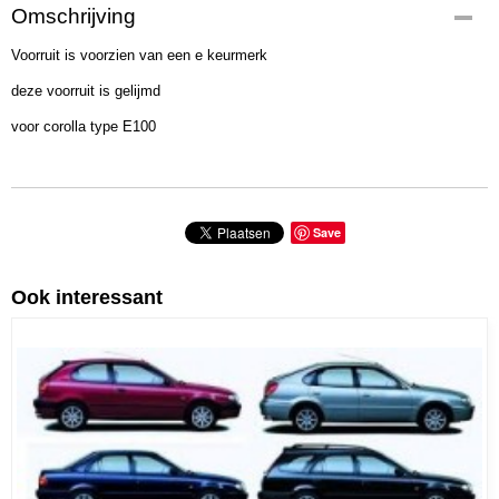
Productcode
Omschrijving
417-821
Voorruit is voorzien van een e keurmerk
deze voorruit is gelijmd
voor corolla type E100
Save
Ook interessant