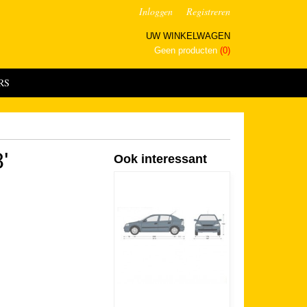
Inloggen
Registreren
UW WINKELWAGEN
Geen producten
(0)
RS
'
Ook interessant