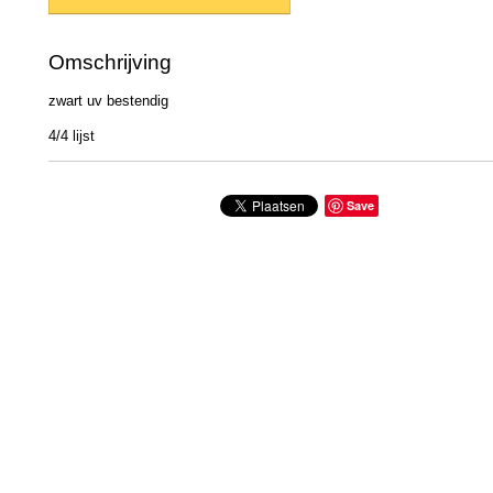
Omschrijving
zwart uv bestendig
4/4 lijst
Save