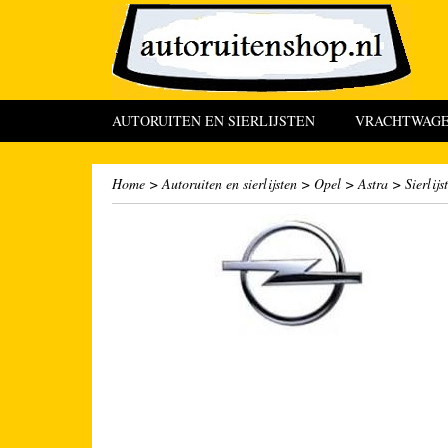
AUTORUITEN EN SIERLIJSTEN
VRACHTWAGEN
Home
>
Autoruiten en sierlijsten
>
Opel
>
Astra
>
Sierlij