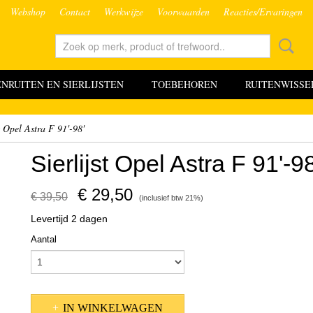
Webshop
Contact
Werkwijze
Voorwaarden
Reacties/Ervaringen
RUITEN EN SIERLIJSTEN
TOEBEHOREN
RUITENWISSE
st Opel Astra F 91'-98'
Sierlijst Opel Astra F 91'-98
€ 29,50
€ 39,50
(inclusief btw 21%)
Levertijd 2 dagen
Aantal
IN WINKELWAGEN