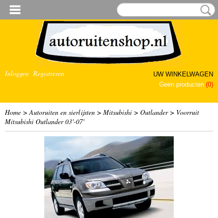
Inloggen
Registreren
UW WINKELWAGEN
Geen producten
(0)
Home
>
Autoruiten en sierlijsten
>
Mitsubishi
>
Outlander
>
Voorruit
Mitsubishi Outlander 03'-07'