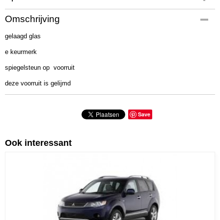
Productcode
Omschrijving
379-760
gelaagd glas
Bruto gewicht
12,00 Kg
e keurmerk
spiegelsteun op voorruit
deze voorruit is gelijmd
Save
Ook interessant