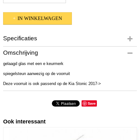
IN WINKELWAGEN
Specificaties
Productcode
Omschrijving
672-1815
gelaagd glas met een e keurmerk
Bruto gewicht
13,00 Kg
spiegelsteun aanwezig op de voorruit
Deze voorruit is ook passend op de Kia Stonic 2017->
Save
Ook interessant