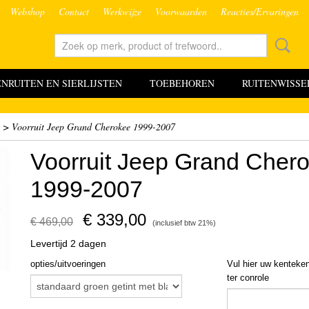
Webshop
Contact
Werkwijze
Voorwaarden
Reacties/Ervaringen
RUITEN EN SIERLIJSTEN
TOEBEHOREN
RUITENWISSE
>
Voorruit Jeep Grand Cherokee 1999-2007
Voorruit Jeep Grand Cher
1999-2007
€ 339,00
€ 469,00
(inclusief btw 21%)
Levertijd 2 dagen
opties/uitvoeringen
Vul hier uw kenteke
ter conrole