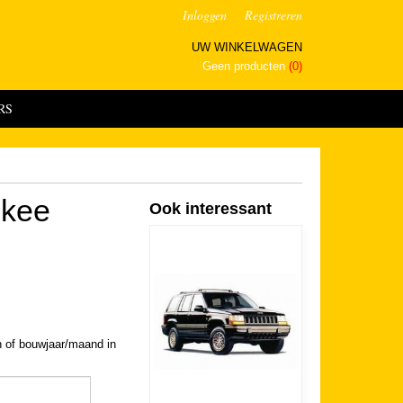
Inloggen
Registreren
UW WINKELWAGEN
Geen producten
(0)
RS
okee
Ook interessant
n of bouwjaar/maand in