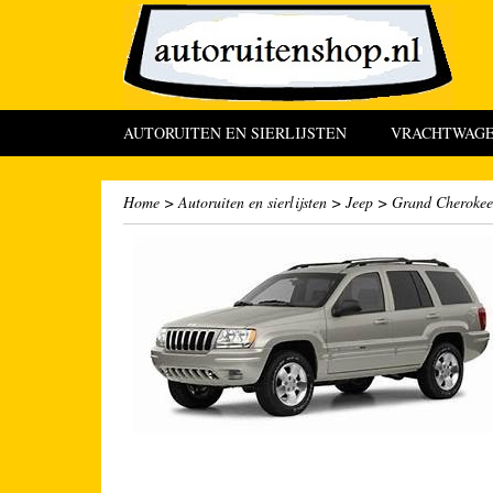
AUTORUITEN EN SIERLIJSTEN
VRACHTWAGEN
Home
>
Autoruiten en sierlijsten
>
Jeep
>
Grand Cherokee