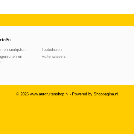
rieën
n en sierlijsten
Toebehoren
genruiten en
Ruitenwissers
n
© 2026 www.autoruitenshop.nl - Powered by Shoppagina.nl