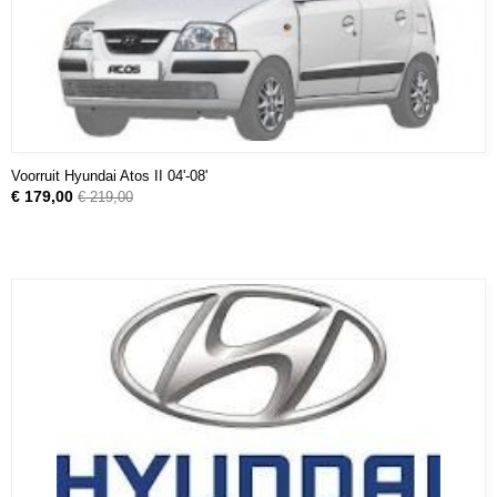
Voorruit Hyundai Atos II 04'-08'
€ 179,00
€ 219,00