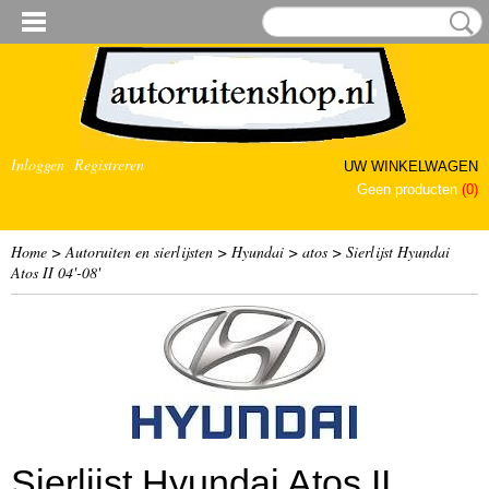
Inloggen
Registreren
UW WINKELWAGEN
Geen producten
(0)
Home
>
Autoruiten en sierlijsten
>
Hyundai
>
atos
>
Sierlijst Hyundai
Atos II 04'-08'
Sierlijst Hyundai Atos II