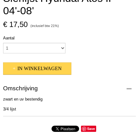
04'-08'
€ 17,50
(inclusief btw 21%)
Aantal
IN WINKELWAGEN
Omschrijving
zwart en uv bestendig
3/4 lijst
Save