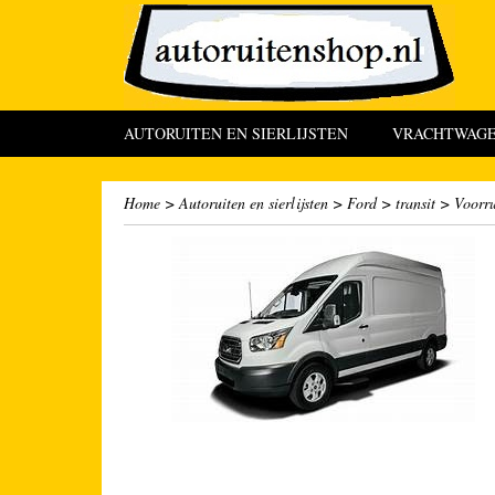
AUTORUITEN EN SIERLIJSTEN
VRACHTWAGEN
Home
>
Autoruiten en sierlijsten
>
Ford
>
transit
>
Voorru