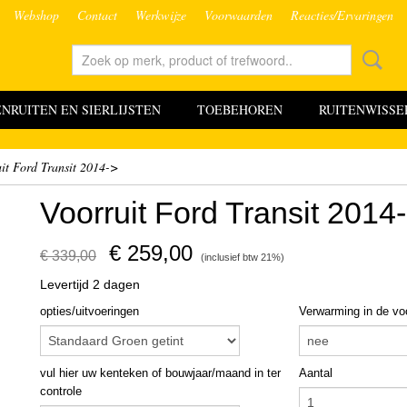
Webshop
Contact
Werkwijze
Voorwaarden
Reacties/Ervaringen
RUITEN EN SIERLIJSTEN
TOEBEHOREN
RUITENWISSE
it Ford Transit 2014->
Voorruit Ford Transit 2014
€ 259,00
€ 339,00
(inclusief btw 21%)
Levertijd 2 dagen
opties/uitvoeringen
Verwarming in de voo
vul hier uw kenteken of bouwjaar/maand in ter
Aantal
controle