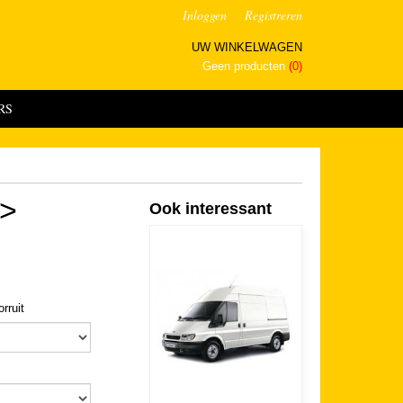
Inloggen
Registreren
UW WINKELWAGEN
Geen producten
(0)
RS
->
Ook interessant
rruit