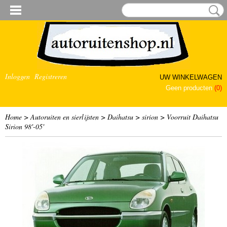
Inloggen
Registreren
UW WINKELWAGEN
Geen producten
(0)
Home
>
Autoruiten en sierlijsten
>
Daihatsu
>
sirion
>
Voorruit Daihatsu
Sirion 98'-05'