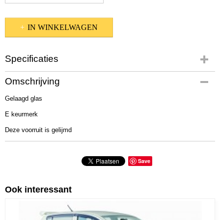
IN WINKELWAGEN
Specificaties
Productcode
Omschrijving
484-950
Gelaagd glas
E keurmerk
Deze voorruit is gelijmd
Save
Ook interessant