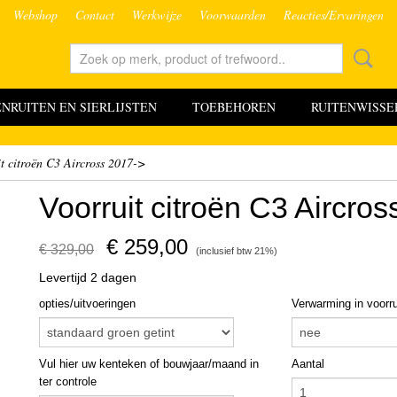
Webshop
Contact
Werkwijze
Voorwaarden
Reacties/Ervaringen
RUITEN EN SIERLIJSTEN
TOEBEHOREN
RUITENWISSE
t citroën C3 Aircross 2017->
Voorruit citroën C3 Aircro
€ 259,00
€ 329,00
(inclusief btw 21%)
Levertijd 2 dagen
opties/uitvoeringen
Verwarming in voorru
Vul hier uw kenteken of bouwjaar/maand in
Aantal
ter controle