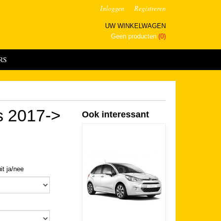
Inloggen
Registreren
UW WINKELWAGEN
Geen producten
(0)
RS
ss 2017->
Ook interessant
it ja/nee