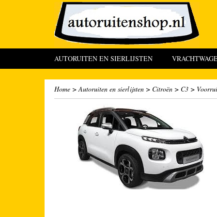
AUTORUITEN EN SIERLIJSTEN
VRACHTWAGEN
Home
>
Autoruiten en sierlijsten
>
Citroën
>
C3
>
Voorrui