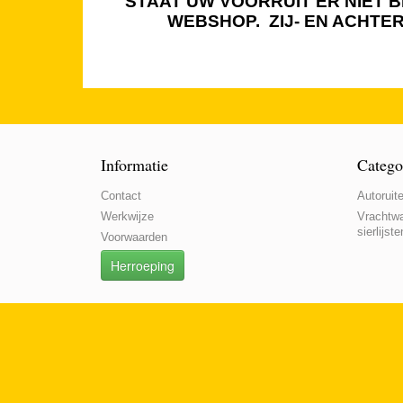
STAAT UW VOORRUIT ER NIET BI
WEBSHOP. ZIJ- EN ACHTE
Informatie
Catego
Contact
Autoruite
Werkwijze
Vrachtwa
sierlijste
Voorwaarden
Herroeping