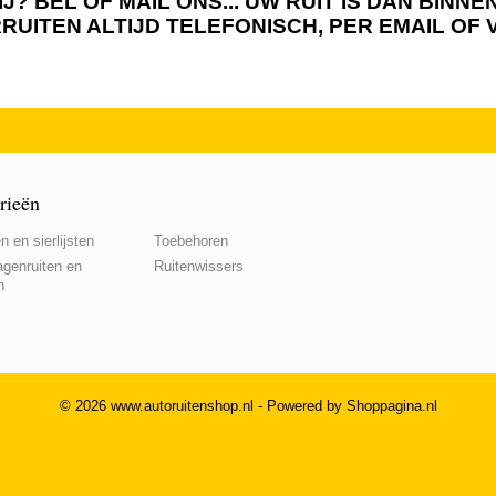
J? BEL OF MAIL ONS... UW RUIT IS DAN BIN
RRUITEN ALTIJD TELEFONISCH, PER EMAIL OF
rieën
n en sierlijsten
Toebehoren
genruiten en
Ruitenwissers
n
© 2026 www.autoruitenshop.nl - Powered by Shoppagina.nl