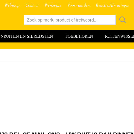
Webshop
Contact
Werkwijze
Voorwaarden
Reacties/Ervaringen
RUITEN EN SIERLIJSTEN
TOEBEHOREN
RUITENWISSE