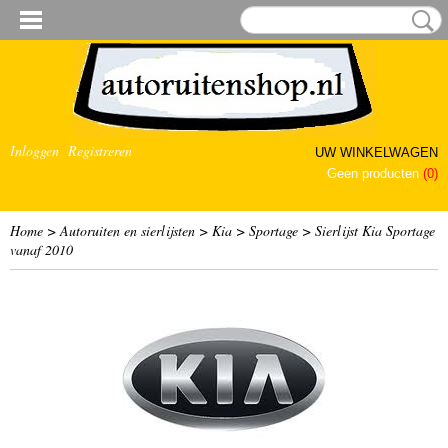
Inloggen
Registreren
UW WINKELWAGEN
Geen producten
(0)
Home
>
Autoruiten en sierlijsten
>
Kia
>
Sportage
>
Sierlijst Kia Sportage
vanaf 2010